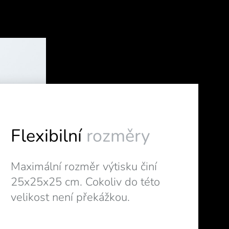
Flexibilní
rozměry
Maximální rozměr výtisku činí
25x25x25 cm. Cokoliv do této
velikost není překážkou.