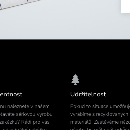
entnost
Udržitelnost
enu naleznete v našem
Pokud to situace umožňuj
ptáváte sériovou výrobu
vyrábíme z recyklovaných
 zakázku? Rádi pro vás
materiálů. Zastáváme názo
individuální nabídku.
výroba by měla být udržite