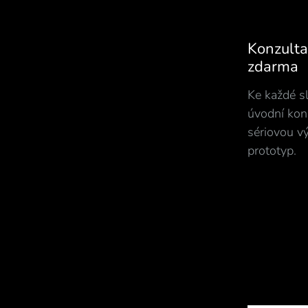
Konzulta
zdarma
Ke každé s
úvodní kon
sériovou v
prototyp.