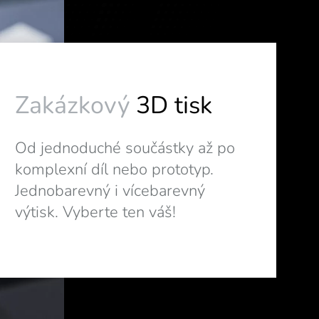
Zakázkový
3D tisk
Od jednoduché součástky až po
komplexní díl nebo prototyp.
Jednobarevný i vícebarevný
výtisk. Vyberte ten váš!