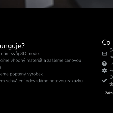
Co
funguje?
S
e nám svůj 3D model
n
číme vhodný materiál a zašleme cenovou
D
u
P
neme poptaný výrobek
O
em schválení odevzdáme hotovou zakázku
t
Zaká