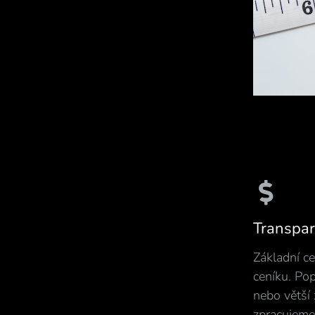
Transpar
Základní c
ceníku. Po
nebo větší
zpracujeme 