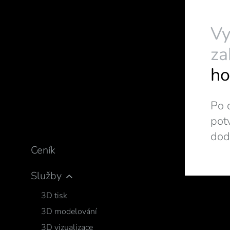
Vy
za
ho
Po 
pot
dod
Ceník
Služby
3D tisk
3D modelování
3D vizualizace