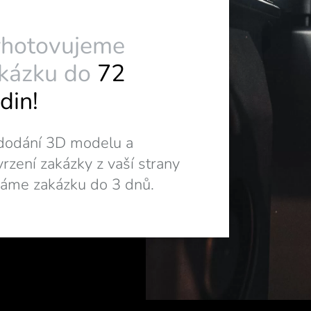
hotovujeme
kázku do
72
din!
dodání 3D modelu a
vrzení zakázky z vaší strany
áme zakázku do 3 dnů.