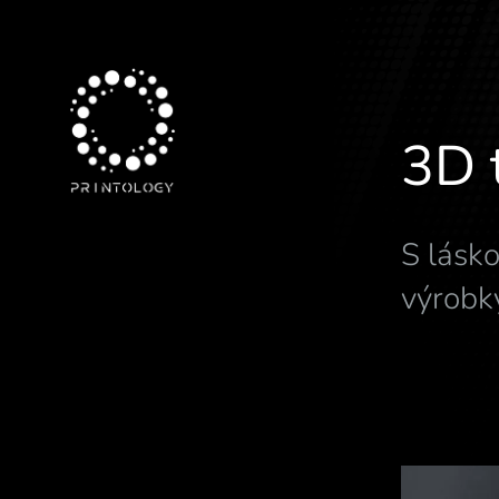
3D 
S lásk
výrobk