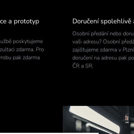
ce a prototyp
Doručení spolehlivě 
Osobní předání nebo doru
lužbě poskytujeme
vaši adresu? Osobní předá
zultaci zdarma. Pro
zajišťujeme zdarma v Plzni 
ýrobu pak zdarma
doručení na adresu pak po
ČR a SR.