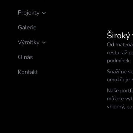
Projekty
Galerie
Široký
Výrobky
Od materiál
cestu, až 
O nás
podmínek.
Snažíme se
Kontakt
umožňuje, 
Naše portfo
můžete vybí
vhodný, po