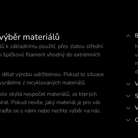
 výběr materiálů
B
ů k základnímu použití, přes zlatou střední
N
po špičkový filament vhodný do extrémních
v
m
d
 dělat výrobu udržitelnou. Pokud to situace
vyrábíme z recyklovaných materiálů.
V
lio skýtá nespočet materiálů, ze kterých
S
rat. Pokud nevíte, jaký materiál je pro vás
V
raďte se s námi nebo nechte výběr na nás.
O