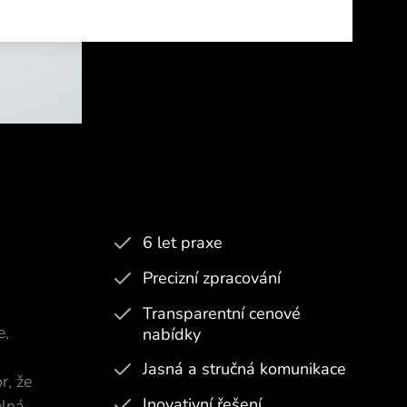
6 let praxe
Precizní zpracování
Transparentní cenové
e,
nabídky
Jasná a stručná komunikace
r, že
Inovativní řešení
lná.