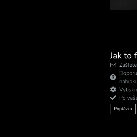
Jak to 
Zašlet
Doporu
nabídk
Vytisk
Po vaš
Poptávka